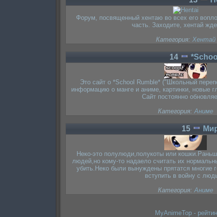
Форум, посвященный хентаю во всех его вопл
часть. Заходите, хентай жде
Категория:
Хентай
14
*Schoo
Это сайт о *School Rumble* ("Школьный переп
информацию о манге и аниме, картинки, новые гл
Сайт постоянно обновляе
Категория:
Аниме
15
Ми
Неко-это полулюди,полукоты или кошки.Раньш
людей,но кому-то надаело считать их нормальн
убить.Неко были вынуждены прятатся многие г
вступить в войну с люд
Категория:
Аниме
MyAnimeTop - рейтин