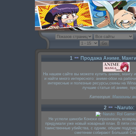
1
Продажа Аниме, Манги
На нашем сайте вы можете купить аниме, мангу 
и найти много интересного: аниме-обои на рабочи
интересные и полезные ресурсы,скины на Winam
лучшие статьи об аниме, пр
Категория:
Магазины а
2
~Naruto:
Не успели шиноби Конохи опразновать возвращ
придумали уже новый коварный план. В пяти гл
таинственные убийства, с одним, общим поддчер
сметении собирают Большой Сов