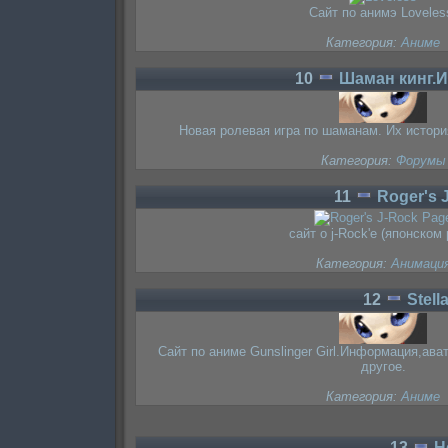
Сайт по анимэ Loveles
Категория:
Аниме
10
Шаман кинг.И
Новая ролевая игра по шаманам. Их истори
Категория:
Форумы
11
Roger's 
сайт о j-Rock'е (японском 
Категория:
Анимаци
12
Stell
Сайт по аниме Gunslinger Girl.Информация,ава
другое.
Категория:
Аниме
13
H