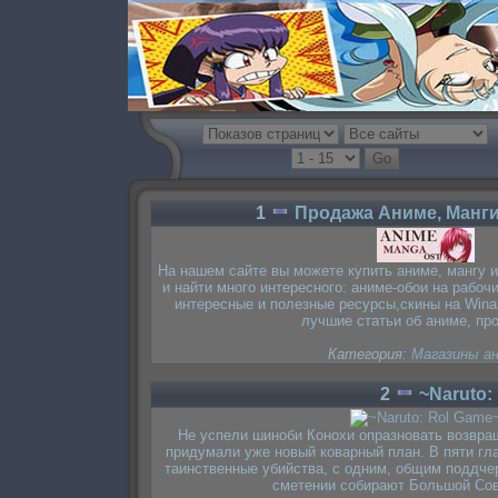
1
Продажа Аниме, Манги
На нашем сайте вы можете купить аниме, мангу 
и найти много интересного: аниме-обои на рабочи
интересные и полезные ресурсы,скины на Winam
лучшие статьи об аниме, пр
Категория:
Магазины а
2
~Naruto:
Не успели шиноби Конохи опразновать возвращ
придумали уже новый коварный план. В пяти гл
таинственные убийства, с одним, общим поддчер
сметении собирают Большой Сов