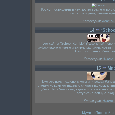
Форум, посвященный хентаю во всех его вопл
часть. Заходите, хентай жде
Категория:
Хентай
14
*Schoo
Это сайт о *School Rumble* ("Школьный переп
информацию о манге и аниме, картинки, новые гл
Сайт постоянно обновляе
Категория:
Аниме
15
Ми
Неко-это полулюди,полукоты или кошки.Раньш
людей,но кому-то надаело считать их нормальн
убить.Неко были вынуждены прятатся многие г
вступить в войну с люд
Категория:
Аниме
MyAnimeTop - рейтин