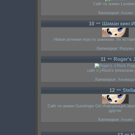
Сайт по анимэ Loveles
Категория:
Аниме
10
Шаман кинг.И
Новая ролевая игра по шаманам. Их истори
Категория:
Форумы
11
Roger's 
сайт о j-Rock'е (японском 
Категория:
Анимаци
12
Stell
Сайт по аниме Gunslinger Girl.Информация,ава
другое.
Категория:
Аниме
13
H