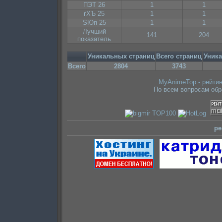
ПЭТ 26
1
1
ґХЪ 25
1
1
ЅЮп 25
1
1
Лучший
141
204
показатель
Уникальных страниц
Всего страниц
Уник
Всего
2804
3743
MyAnimeTop - рейтин
По всем вопросам об
ре