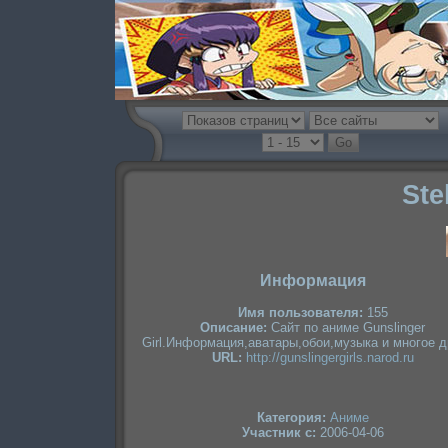
Ste
Информация
Имя пользователя:
155
Описание:
Сайт по аниме Gunslinger
Girl.Информация,аватары,обои,музыка и многое д
URL:
http://gunslingergirls.narod.ru
Категория:
Аниме
Участник с:
2006-04-06