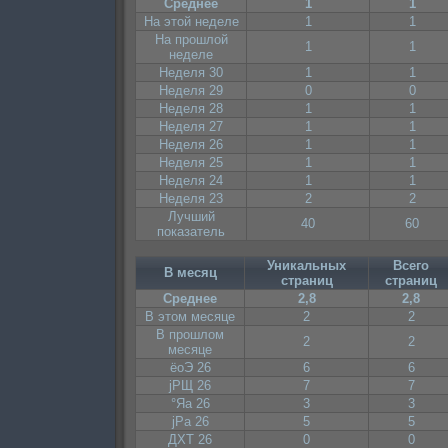
Среднее
1
1
На этой неделе
1
1
На прошлой
1
1
неделе
Неделя 30
1
1
Неделя 29
0
0
Неделя 28
1
1
Неделя 27
1
1
Неделя 26
1
1
Неделя 25
1
1
Неделя 24
1
1
Неделя 23
2
2
Лучший
40
60
показатель
Уникальных
Всего
В месяц
страниц
страниц
Среднее
2,8
2,8
В этом месяце
2
2
В прошлом
2
2
месяце
ёоЭ 26
6
6
јРЩ 26
7
7
°Яа 26
3
3
јРа 26
5
5
ДХТ 26
0
0