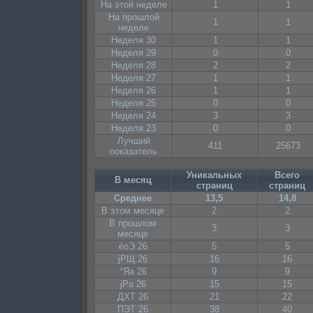
На этой неделе
1
1
На прошлой
1
1
неделе
Неделя 30
1
1
Неделя 29
0
0
Неделя 28
2
2
Неделя 27
1
1
Неделя 26
1
1
Неделя 25
0
0
Неделя 24
3
3
Неделя 23
0
0
Лучший
411
25673
показатель
Уникальных
Всего
В месяц
страниц
страниц
Среднее
13,5
14,8
В этом месяце
2
2
В прошлом
3
3
месяце
ёоЭ 26
5
5
јРЩ 26
16
16
°Яа 26
9
9
јРа 26
15
15
ДХТ 26
21
22
ПЭТ 26
38
40