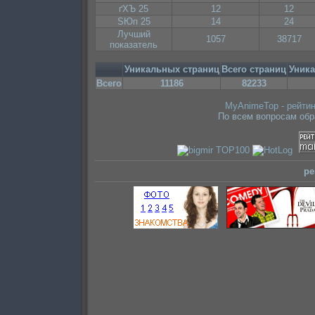
ґХЪ 25
12
12
ЅЮп 25
14
24
Лучший
1057
38717
показатель
Уникальных страниц
Всего страниц
Уник
Всего
11186
82233
MyAnimeTop - рейтин
По всем вопросам об
ре