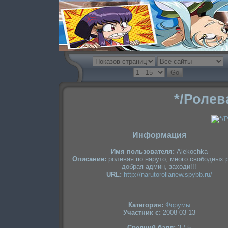
*/Ролев
Информация
Имя пользователя:
Alekochka
Описание:
ролевая по наруто, много свободных 
добрая админ, заходи!!!
URL:
http://narutorollanew.spybb.ru/
Категория:
Форумы
Участник с:
2008-03-13
Средний балл:
3 / 5